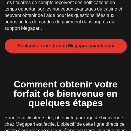
Les titulaires de compte reçoivent des notifications en
temps opportun sur les nouveaux avantages du casino et
peuvent obtenir de l'aide pour les questions liées aux
bonus ou les demandes de paiement dans auprès du
support Megapari.
Réclamez votre bonus Megapari maintenant
Comment obtenir votre
forfait de bienvenue en
quelques étapes
Pour les utilisateurs de , obtenir le package de bienvenue
chez Megapari est facile. L'objectif de cette ligne directrice
est de s'assurer que chaque étape est claire, afin que vous