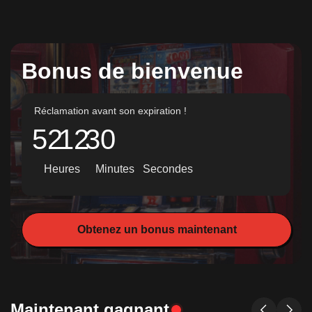
Bonus de bienvenue
Réclamation avant son expiration !
52
12
29
Heures
Minutes
Secondes
Obtenez un bonus maintenant
Maintenant gagnant