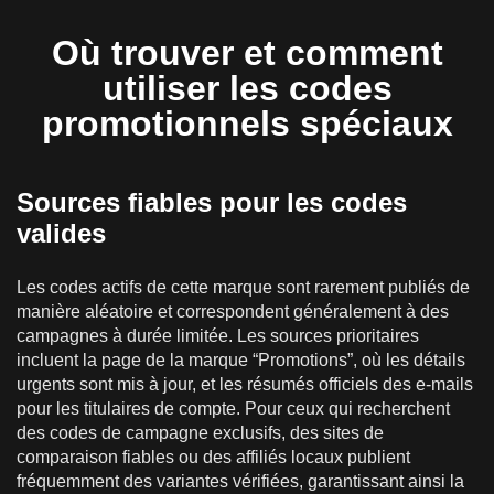
Où trouver et comment
utiliser les codes
promotionnels spéciaux
Sources fiables pour les codes
valides
Les codes actifs de cette marque sont rarement publiés de
manière aléatoire et correspondent généralement à des
campagnes à durée limitée. Les sources prioritaires
incluent la page de la marque “Promotions”, où les détails
urgents sont mis à jour, et les résumés officiels des e-mails
pour les titulaires de compte. Pour ceux qui recherchent
des codes de campagne exclusifs, des sites de
comparaison fiables ou des affiliés locaux publient
fréquemment des variantes vérifiées, garantissant ainsi la