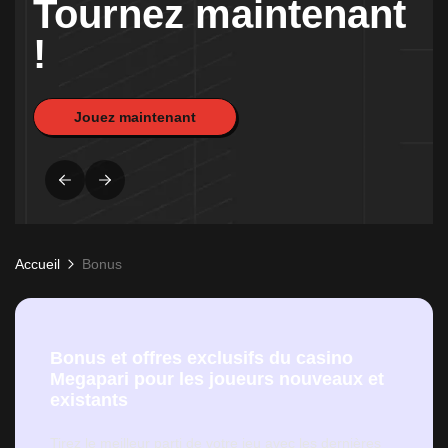
Tournez maintenant
!
Jouez maintenant
Accueil
Bonus
Bonus et offres exclusifs du casino
Megapari pour les joueurs nouveaux et
existants
Tirez le meilleur parti de votre jeu avec les dernières