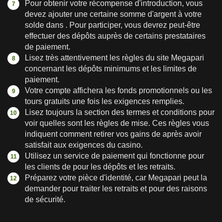
Pour obtenir votre récompense d'introduction, vous
Offres spécifiques au jeu
devez ajouter une certaine somme d'argent à votre
Gardez un œil sur les dates d’expiration et
solde dans . Pour participer, vous devrez peut-être
utilisez-les tôt
effectuer des dépôts auprès de certains prestataires
de paiement.
Lisez très attentivement les règles du site Megapari
concernant les dépôts minimums et les limites de
paiement.
Votre compte affichera les fonds promotionnels ou les
tours gratuits une fois les exigences remplies.
Lisez toujours la section des termes et conditions pour
voir quelles sont les règles de mise. Ces règles vous
indiquent comment retirer vos gains de après avoir
satisfait aux exigences du casino.
Utilisez un service de paiement qui fonctionne pour
les clients de pour les dépôts et les retraits.
Préparez votre pièce d'identité, car Megapari peut la
demander pour traiter les retraits et pour des raisons
de sécurité.