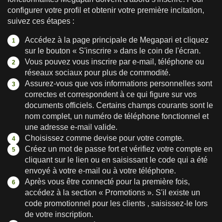
configurer votre profil et obtenir votre première incitation,
Bonus de cashback et de rechargement pour les
suivez ces étapes :
fans de jeux de table
Accédez à la page principale de Megapari et cliquez
Dépannage des problèmes courants lors de la
sur le bouton « S'inscrire » dans le coin de l'écran.
réclamation de récompenses
Vous pouvez vous inscrire par e-mail, téléphone ou
Erreurs techniques fréquentes et leurs solutions
réseaux sociaux pour plus de commodité.
Assurez-vous que vos informations personnelles sont
Conseils pour faire des demandes de
correctes et correspondent à ce qui figure sur vos
récompense sans erreurs
documents officiels. Certains champs courants sont le
Bonus exclusifs pour les fans de paris sportifs
nom complet, un numéro de téléphone fonctionnel et
chez Megapari
une adresse e-mail valide.
Choisissez comme devise pour votre compte.
Comment fonctionnent les récompenses
Créez un mot de passe fort et vérifiez votre compte en
sportives
cliquant sur le lien ou en saisissant le code qui a été
Plus de conseils pour les parieurs
envoyé à votre e-mail ou à votre téléphone.
Après vous être connecté pour la première fois,
Comment tirer le meilleur parti des promotions
accédez à la section « Promotions ». S'il existe un
Megapari
code promotionnel pour les clients , saisissez-le lors
Utiliser soigneusement le calendrier des dépôts
de votre inscription.