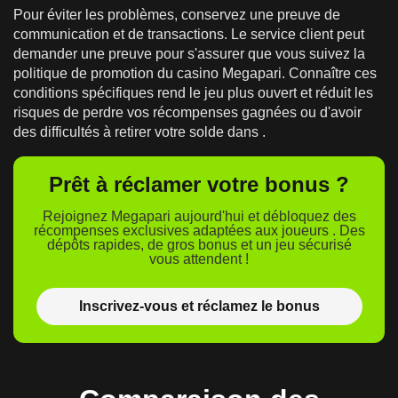
Pour éviter les problèmes, conservez une preuve de
communication et de transactions. Le service client peut
demander une preuve pour s'assurer que vous suivez la
politique de promotion du casino Megapari. Connaître ces
conditions spécifiques rend le jeu plus ouvert et réduit les
risques de perdre vos récompenses gagnées ou d'avoir
des difficultés à retirer votre solde dans .
Prêt à réclamer votre bonus ?
Rejoignez Megapari aujourd'hui et débloquez des
récompenses exclusives adaptées aux joueurs . Des
dépôts rapides, de gros bonus et un jeu sécurisé
vous attendent !
Inscrivez-vous et réclamez le bonus