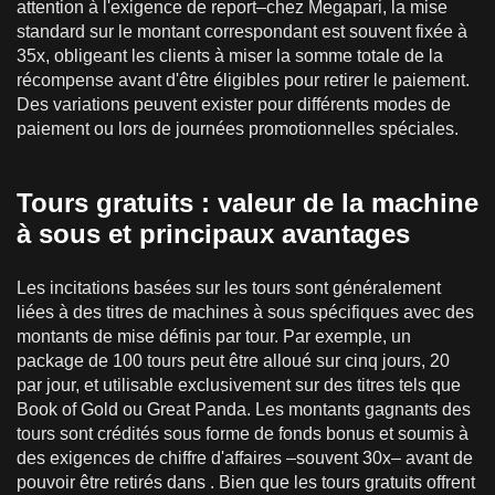
attention à l'exigence de report–chez Megapari, la mise
standard sur le montant correspondant est souvent fixée à
35x, obligeant les clients à miser la somme totale de la
récompense avant d'être éligibles pour retirer le paiement.
Des variations peuvent exister pour différents modes de
paiement ou lors de journées promotionnelles spéciales.
Tours gratuits : valeur de la machine
à sous et principaux avantages
Les incitations basées sur les tours sont généralement
liées à des titres de machines à sous spécifiques avec des
montants de mise définis par tour. Par exemple, un
package de 100 tours peut être alloué sur cinq jours, 20
par jour, et utilisable exclusivement sur des titres tels que
Book of Gold ou Great Panda. Les montants gagnants des
tours sont crédités sous forme de fonds bonus et soumis à
des exigences de chiffre d'affaires –souvent 30x– avant de
pouvoir être retirés dans . Bien que les tours gratuits offrent