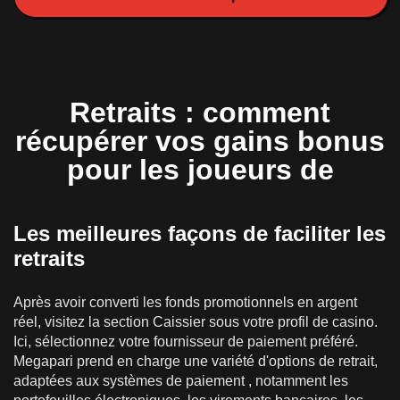
Retraits : comment
récupérer vos gains bonus
pour les joueurs de
Les meilleures façons de faciliter les
retraits
Après avoir converti les fonds promotionnels en argent
réel, visitez la section Caissier sous votre profil de casino.
Ici, sélectionnez votre fournisseur de paiement préféré.
Megapari prend en charge une variété d'options de retrait,
adaptées aux systèmes de paiement , notamment les