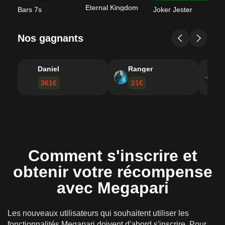
Sources fiables pour les codes valides
Eternal Kingdom
S
Bars 7s
Joker Jester
Saisie de codes pour une valeur maximale
Conditions de mise expliquées pour les joueurs
Nos gagnants
utilisant les offres Megapari
Retraits : comment récupérer vos gains bonus
Daniel
Ranger
B
pour les joueurs de
361€
21€
Les meilleures façons de faciliter les retraits
Temps et autres choses à penser
Avantages VIP et récompenses de fidélité pour
les joueurs qui reviennent
Comment s'inscrire et
Activation des promotions Megapari via
smartphones et tablettes
obtenir votre récompense
Megapari propose des offres de bonus de casino
avec Megapari
en direct pour les joueurs de
Pragmatic Play offre des gains et des bonus pour
Les nouveaux utilisateurs qui souhaitent utiliser les
des jeux spécifiques
fonctionnalités Megapari doivent d'abord s'inscrire. Pour