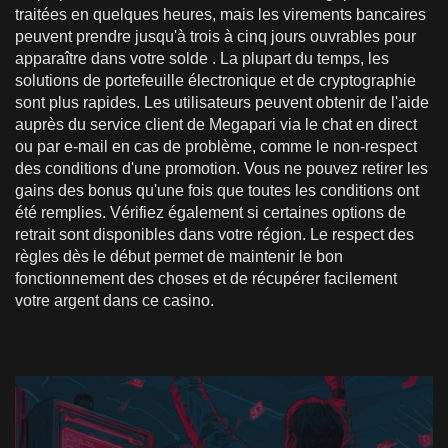
traitées en quelques heures, mais les virements bancaires
peuvent prendre jusqu'à trois à cinq jours ouvrables pour
apparaître dans votre solde . La plupart du temps, les
solutions de portefeuille électronique et de cryptographie
sont plus rapides. Les utilisateurs peuvent obtenir de l'aide
auprès du service client de Megapari via le chat en direct
ou par e-mail en cas de problème, comme le non-respect
des conditions d'une promotion. Vous ne pouvez retirer les
gains des bonus qu'une fois que toutes les conditions ont
été remplies. Vérifiez également si certaines options de
retrait sont disponibles dans votre région. Le respect des
règles dès le début permet de maintenir le bon
fonctionnement des choses et de récupérer facilement
votre argent dans ce casino.