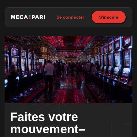
Se connecter
S'inscrire
Faites votre
mouvement–