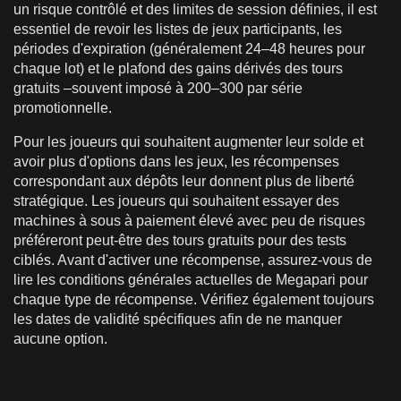
un risque contrôlé et des limites de session définies, il est
essentiel de revoir les listes de jeux participants, les
périodes d'expiration (généralement 24–48 heures pour
chaque lot) et le plafond des gains dérivés des tours
gratuits –souvent imposé à 200–300 par série
promotionnelle.
Pour les joueurs qui souhaitent augmenter leur solde et
avoir plus d'options dans les jeux, les récompenses
correspondant aux dépôts leur donnent plus de liberté
stratégique. Les joueurs qui souhaitent essayer des
machines à sous à paiement élevé avec peu de risques
préféreront peut-être des tours gratuits pour des tests
ciblés. Avant d'activer une récompense, assurez-vous de
lire les conditions générales actuelles de Megapari pour
chaque type de récompense. Vérifiez également toujours
les dates de validité spécifiques afin de ne manquer
aucune option.