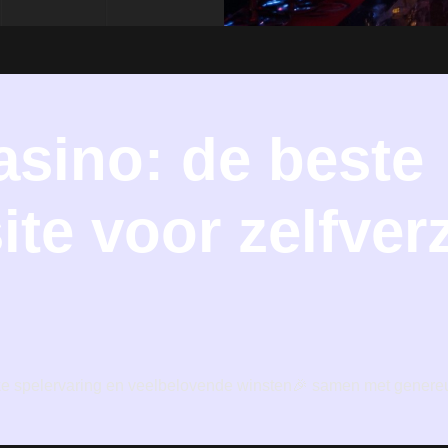
sino: de beste
te voor zelfver
ke spelervaring en veelbelovende winsten🎉 samen met genere