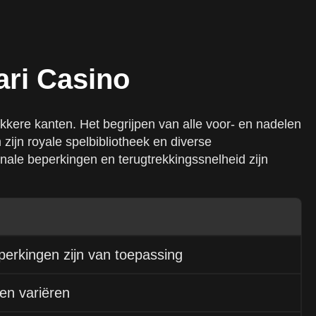
ari Casino
kkere kanten. Het begrijpen van alle voor- en nadelen
ijn royale spelbibliotheek en diverse
nale beperkingen en terugtrekkingssnelheid zijn
rkingen zijn van toepassing
en variëren