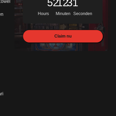
52
12
30
 Zowel
Hours
Minuten
Seconden
en
Claim nu
ri