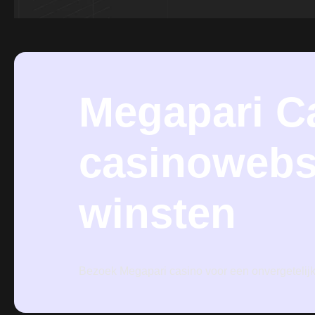
Megapari Ca
casinowebsi
winsten
Bezoek Megapari casino voor een onvergetelij