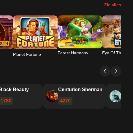
Zie alles
Forest Harmony
Eye Of The Sto
Planet Fortune
Black Beauty
Centurion Sherman
Sha
178€
427€
270